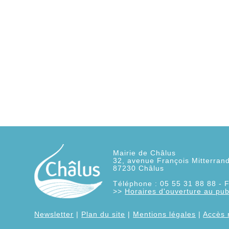
Mairie de Châlus
32, avenue François Mitterran
87230
Châlus
Téléphone : 05 55 31 88 88 - F
>>
Horaires d'ouverture au pub
Newsletter
|
Plan du site
|
Mentions légales
|
Accès 