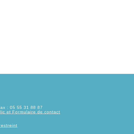
d
ax : 05 55 31 88 87
lic et Formulaire de contact
restreint