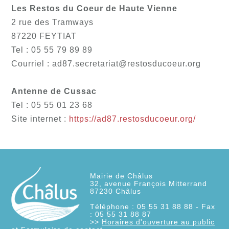
Les Restos du Coeur de Haute Vienne
2 rue des Tramways
87220 FEYTIAT
Tel : 05 55 79 89 89
Courriel : ad87.secretariat@restosducoeur.org
Antenne de Cussac
Tel : 05 55 01 23 68
Site internet :
https://ad87.restosducoeur.org/
Mairie de Châlus
32, avenue François Mitterrand
87230
Châlus
Téléphone : 05 55 31 88 88 - Fax
: 05 55 31 88 87
>>
Horaires d'ouverture au public